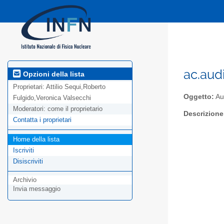
ac.audi
Opzioni della lista
Proprietari:
Attilio Sequi,Roberto
Oggetto:
Au
Fulgido,Veronica Valsecchi
Moderatori:
come il proprietario
Descrizione
Contatta i proprietari
Home della lista
Iscriviti
Disiscriviti
Archivio
Invia messaggio