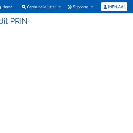
Home
Cerca nelle liste:
Supporto
INFN-AAI
udit PRIN