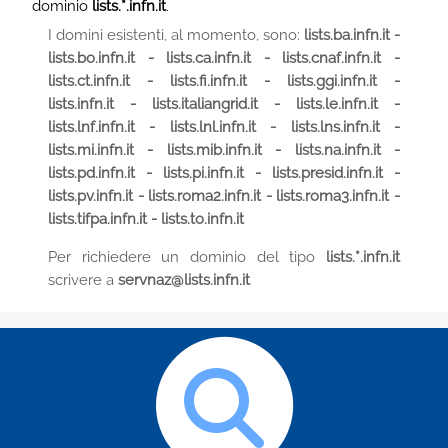
dominio
lists.*.infn.it
.
I domini esistenti, al momento, sono:
lists.ba.infn.it -
lists.bo.infn.it - lists.ca.infn.it - lists.cnaf.infn.it -
lists.ct.infn.it - lists.fi.infn.it - lists.ggi.infn.it -
lists.infn.it - lists.italiangrid.it - lists.le.infn.it -
lists.lnf.infn.it - lists.lnl.infn.it - lists.lns.infn.it -
lists.mi.infn.it - lists.mib.infn.it - lists.na.infn.it -
lists.pd.infn.it - lists.pi.infn.it - lists.presid.infn.it -
lists.pv.infn.it - lists.roma2.infn.it - lists.roma3.infn.it -
lists.tifpa.infn.it - lists.to.infn.it
Per richiedere un dominio del tipo
lists.*.infn.it
scrivere a
servnaz@lists.infn.it