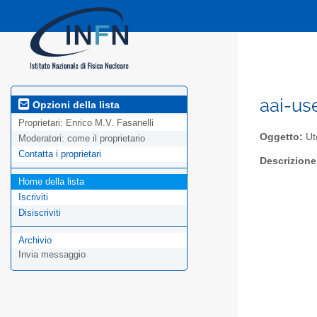
aai-us
Opzioni della lista
Proprietari:
Enrico M.V. Fasanelli
Oggetto:
Ut
Moderatori:
come il proprietario
Contatta i proprietari
Descrizione
Home della lista
Iscriviti
Disiscriviti
Archivio
Invia messaggio