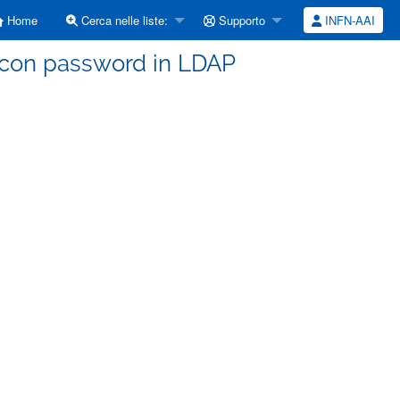
Home
Cerca nelle liste:
Supporto
INFN-AAI
I con password in LDAP