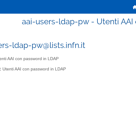
aai-users-ldap-pw - Utenti AA
ers-ldap-pw@lists.infn.it
enti AAI con password in LDAP
:
Utenti AAI con password in LDAP