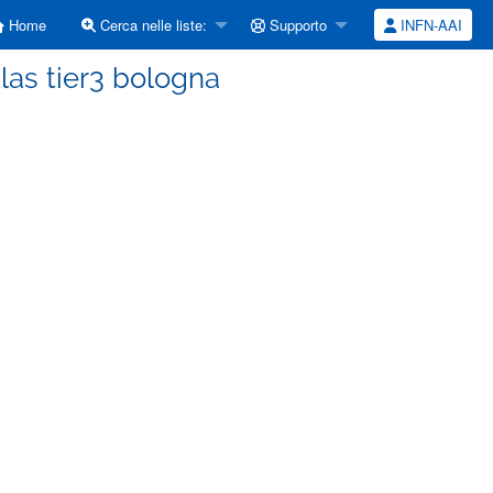
Home
Cerca nelle liste:
Supporto
INFN-AAI
tlas tier3 bologna