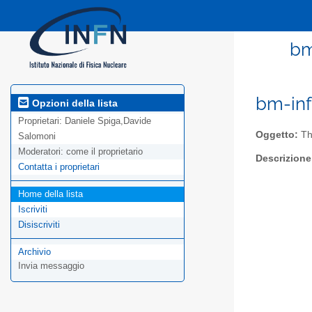
bm
bm-info
Opzioni della lista
Proprietari:
Daniele Spiga,Davide
Oggetto:
Thi
Salomoni
Moderatori:
come il proprietario
Descrizione
Contatta i proprietari
Home della lista
Iscriviti
Disiscriviti
Archivio
Invia messaggio