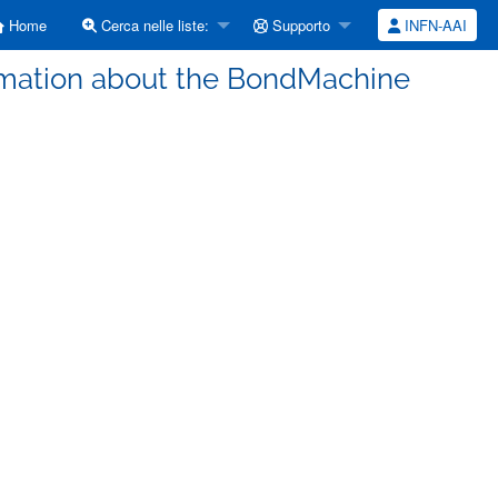
Home
Cerca nelle liste:
Supporto
INFN-AAI
formation about the BondMachine