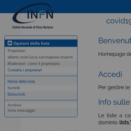
covid19
Benvenu
Opzioni della lista
Proprietari:
Homepage del 
alberto.moni,lucia.sarchiapone,tmarchi
Moderatori:
come il proprietario
.
Contatta i proprietari
Accedi
Home della lista
Per gestire le
Iscriviti
Disiscriviti
Info sulle
Archivio
Invia messaggio
Le liste a c
dominio
lists.