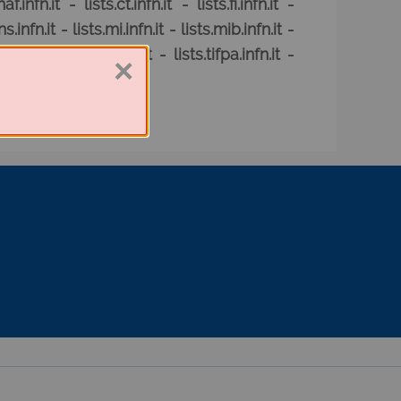
af.infn.it - lists.ct.infn.it - lists.fi.infn.it -
.lns.infn.it - lists.mi.infn.it - lists.mib.infn.it -
.it - lists.roma3.infn.it - lists.tifpa.infn.it -
×