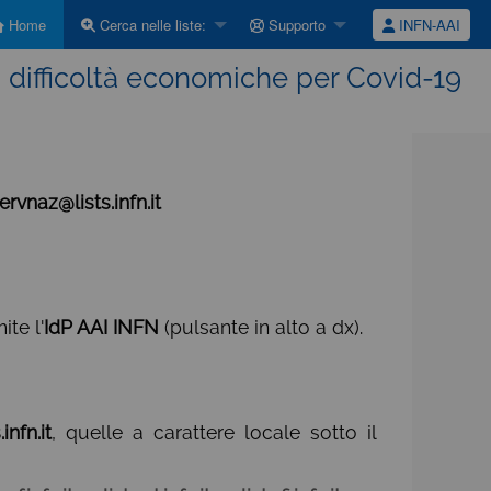
Home
Cerca nelle liste:
Supporto
INFN-AAI
n difficoltà economiche per Covid-19
ervnaz@lists.infn.it
ite l'
IdP AAI INFN
(pulsante in alto a dx).
.infn.it
, quelle a carattere locale sotto il