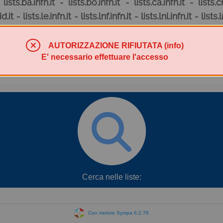
:
lists.ba.infn.it - lists.bo.infn.it - lists.ca.infn.it - lists.cn
d.it - lists.le.infn.it - lists.lnf.infn.it - lists.lnl.infn.it - lists
nfn.it - lists.presid.infn.it - lists.pv.infn.it - lists.roma2.infn
AUTORIZZAZIONE RIFIUTATA (info)
E' necessario effettuare l'accesso
.infn.it
scrivere a
servnaz@lists.infn.it
Cerca nelle liste:
Con motore Sympa 6.2.76