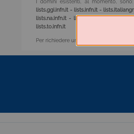
I domini esistenti, al momento, sono
lists.ggi.infn.it - lists.infn.it - lists.italiangri
lists.na.infn.it - lists.pd.infn.it - lists.pi.i
lists.to.infn.it
Per richiedere un dominio del tipo
lists.*