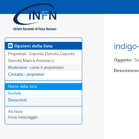
indigo
Opzioni della lista
Proprietari:
Giacinto Donvito,Giacinto
Oggetto:
Su
Donvito,Marica Antonacci
Moderatori:
come il proprietario
Descrizione
Contatta i proprietari
Home della lista
Iscriviti
Disiscriviti
Archivio
Invia messaggio