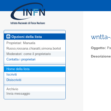
wntta-
Opzioni della lista
Proprietari:
Manuela
Oggetto:
Pa
Russo,rossana.chiaratti,simona.bortot
Moderatori:
come il proprietario
Descrizione
Contatta i proprietari
Home della lista
Iscriviti
Disiscriviti
Archivio
Invia messaggio