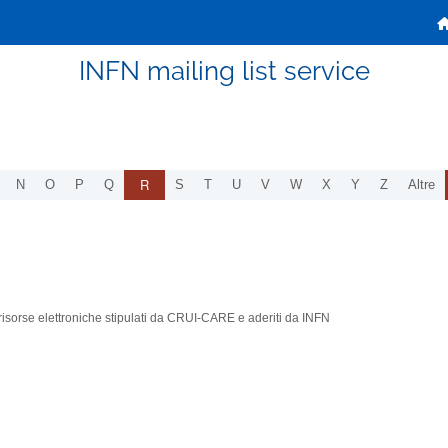
INFN mailing list service
R
N
O
P
Q
S
T
U
V
W
X
Y
Z
Altre
le risorse elettroniche stipulati da CRUI-CARE e aderiti da INFN