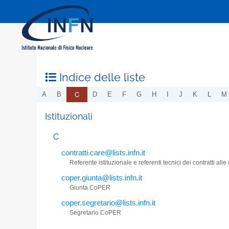
Indice delle liste
C
A
B
D
E
F
G
H
I
J
K
L
M
Istituzionali
C
contratti.care@lists.infn.it
Referente istituzionale e referenti tecnici dei contratti al
coper.giunta@lists.infn.it
Giunta CoPER
coper.segretario@lists.infn.it
Segretario CoPER