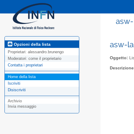
asw-l
asw-lab
Opzioni della lista
Proprietari:
alessandro.brunengo
Oggetto:
Lis
Moderatori:
come il proprietario
Contatta i proprietari
Descrizione
Home della lista
Iscriviti
Disiscriviti
Archivio
Invia messaggio